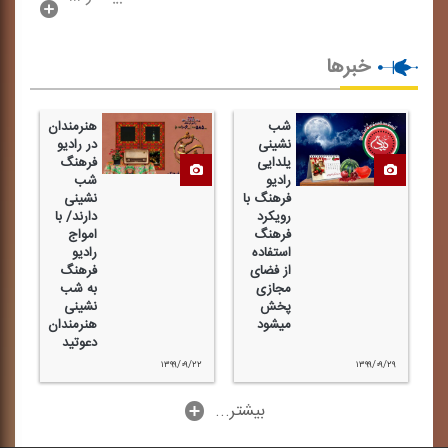
خبرها
شب
هنرمندان
نشینی
در رادیو
یلدایی
فرهنگ
رادیو
شب
فرهنگ با
نشینی
رویكرد
دارند/ با
فرهنگ
امواج
استفاده
رادیو
از فضای
فرهنگ
مجازی
به شب
پخش
نشینی
میشود
هنرمندان
دعوتید
۱۳۹۹/۰۹/۲۲
۱۳۹۹/۰۹/۲۹
...بیشتر