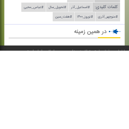
کلمات کلیدی:
#اسماعیل_آذر
#تحویل_سال
#عباس_محبی
#منوچهر_آذری
#نوروز_۱۴۰۰
#هفت_سین
در همین زمینه
تمامی حقوق سایت متعلق به صدای جمهوری اسلامی ایران است