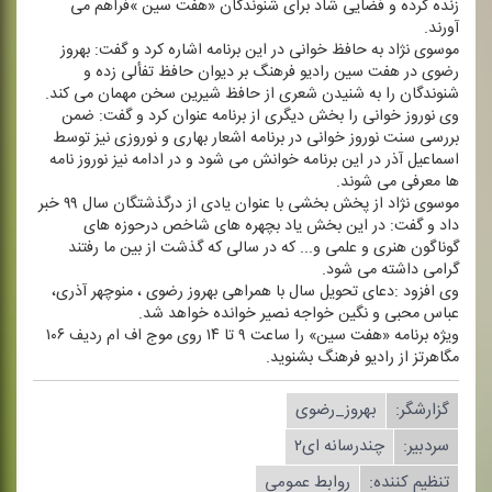
زنده كرده و فضایی شاد برای شنوندگان «هفت سین »فراهم می
آورند.
موسوی نژاد به حافظ خوانی در این برنامه اشاره كرد و گفت: بهروز
رضوی در هفت سین رادیو فرهنگ بر دیوان حافظ تفألی زده و
شنوندگان را به شنیدن شعری از حافظ شیرین سخن مهمان می كند.
وی نوروز خوانی را بخش دیگری از برنامه عنوان كرد و گفت: ضمن
بررسی سنت نوروز خوانی در برنامه اشعار بهاری و ‌نوروزی نیز توسط
اسماعیل آذر در این برنامه خوانش می شود و در ادامه نیز نوروز نامه
ها معرفی می شوند.
موسوی نژاد از پخش بخشی با عنوان یادی از درگذشتگان سال ۹۹ خبر
داد و گفت: در این بخش یاد بچهره های شاخص درحوزه های
گوناگون هنری و علمی و... كه در سالی كه گذشت از بین ما رفتند
گرامی داشته می شود.
وی افزود :دعای تحویل سال با همراهی بهروز رضوی ، منوچهر آذری،
عباس محبی و نگین خواجه نصیر خوانده خواهد شد.
ویژه برنامه «هفت سین» را ساعت ۹ تا ۱۴ روی موج اف ام ردیف ۱۰۶
مگاهرتز از رادیو فرهنگ بشنوید.
گزارشگر:
بهروز_رضوی
سردبیر:
چندرسانه ای۲
تنظیم كننده:
روابط عمومی