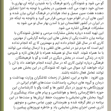
گو می شود و شنوندگان رادیو فرهنگ را به شنیدن ترانه ای بهاری با
صدای خود دعوت می كند، همچنین در بخشی با توجه به اجزا تشكیل
دهنده هفت سین سمبل و ‌نماد هركدام در فرهنگ ایرانی بیان شده و
آیین های آن در اقوام مورد بررسی قرار می گیرد و باتوجه به اینكه جز
در ایران در كشور افغانستان نیز با آمدن بهار سال نو می شود به
مشتركات فرهنگی اشاره می شود.
این تهیه كننده درباره بخش مشاركت مردمی و تعامل شنوندگان با
برنامه بیان داشت:یكی از بخش های این برنامه گزارشی از مهترین
كاری كه در سال قبل انجام داده ایم و مهمترین كا ی كه انجام نداده
ایم است كه مردم نیز در تماس های تلفنی و با ارسال پیامك می توانند
با ما همراه شوند. البته سال نو همیشه همراه با قرارهای تازه و شروعی
تازه در زندگی است، در بخش دیگری در گفت و گو با فرهیختگان
فرهنگی درباره اولین كاری كه در سال آینده انجام خواهند داد یا آن را
ترك خواهند كرد سوال می شود كه شنوندگان در این بخش هم می
توانند تعامل فعال داشته باشند.
وی افزود : علاوه بر این، تجلیل از زحمات تلاشگران وزارت بهداشت و
درمان و گروه های درمانی، پاسداشت سنت‌های اقوام ایرانی در
نوروز،نگاهی به نوروز در دیگر كشور ها و گفت و‌گو با كارشناسان این
حوزه ،اطلاع‌رسانی راه‌ها و هواشناسی و پیام های ستاد پیشگیری از
كرونا ،بخش های نمایشی با محوریت حفظ ارزش‌ها و سنت‌ها در این
برنامه در نظر گرفته شده و هنرمندانی چون عباس محبی و منوچهر
آذری ضمن اجرای بخش نمایشی یاد و خاطره نوروزهای پیشین را