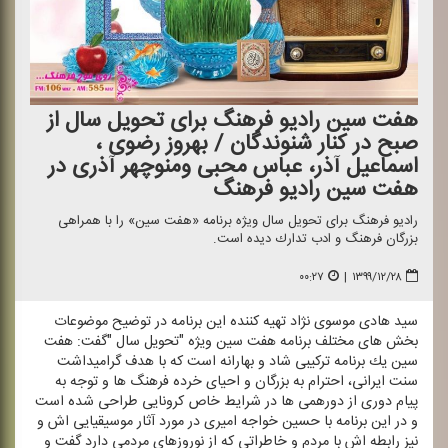
هفت سین رادیو فرهنگ برای تحویل سال از
صبح در كنار شنوندگان / بهروز رضوی ،
اسماعیل آذر، عباس محبی و‌منوچهر آذری در
هفت سین رادیو فرهنگ
رادیو فرهنگ برای تحویل سال ویژه برنامه «هفت سین» را با همراهی
بزرگان فرهنگ و ادب تدارك دیده است.
۰۰:۲۷
|
۱۳۹۹/۱۲/۲۸
سید هادی موسوی نژاد تهیه كننده این برنامه در توضیح موضوعات
‌بخش های مختلف برنامه هفت سین ویژه "تحویل سال "گفت: هفت
سین یك برنامه تركیبی شاد و بهارانه است كه با هدف گرامیداشت
سنت ایرانی، احترام به بزرگان و احیای خرده فرهنگ ها و توجه به
پیام دوری از دورهمی ها در شرایط خاص كرونایی طراحی شده است
و در این برنامه با حسین خواجه امیری در مورد آثار موسیقیایی اش و
نیز رابطه اش با مردم و خاطراتی كه از نوروزهای مردمی دارد گفت و