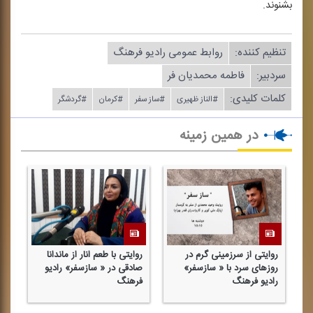
بشنوند.
تنظیم كننده:
روابط عمومی رادیو فرهنگ
سردبیر:
فاطمه محمدیان فر
کلمات کلیدی:
#الناز ظهیری
#ساز سفر
#كرمان
#گردشگر
در همین زمینه
روایتی از سرزمینی گرم در
روایتی با طعم انار از ماندانا
رو
م
روزهای سرد با « سازسفر»
صادقی در « سازسفر» رادیو
قم
رادیو فرهنگ
فرهنگ