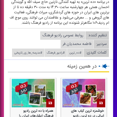
در برنامه «ده ترین» به تهیه كنندگی نازنین حاج سیف الله و گویندگی
احسان همتی هر چهارشنبه ساعت ۱۴:۳۰ به مدت ۳۰ دقیقه ده تا از
برترین های ایران در حوزه های گردشگری، میراث فرهنگی، فعالیت
های گروهی و ... معرفی می‌شود و علاقمندان می توانند روی موج اف
ام ردیف۱۰۶ مگاهرتز شنونده این برنامه از رادیو فرهنگ باشند.
تنظیم كننده:
روابط عمومی رادیو فرهنگ
سردبیر:
فاطمه محمدیان فر
کلمات کلیدی:
#ده_ترین
#رادیو_فرهنگ
#مدرسه_ها_ی_تاریخی
در همین زمینه
خوشمزه ترین كباب های
همراه با ده ترین رادیو
مع
ایرانی در ده ترین رادیو
فرهنگ آبشارهای ایران را
در