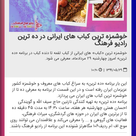
خوشمزه ترین كباب های ایرانی در ده ترین
رادیو فرهنگ
خوشمزه ترین «كباب» های ایرانی از كباب لقمه تا دنده كباب در برنامه «ده
ترین» امروز چهارشنبه ۲۹ مردادماه، معرفی می شود.
۱۰:۲۰
|
۱۳۹۹/۰۵/۲۹
این بار برنامه «ده ترین» به سراغ كباب های معروف و خوشمزه كشور
عزیزمان ایران رفته است و در این قسمت از برنامه به معرفی ده تا از
خوشمزه ترین كباب های ایران می پردازد.
برنامه «ده ترین» به تهیه كنندگی نازنین حاج سیف الله و گویندگی
احسان همتی چهارشنبه هر هفته، ساعت ۱۴:۳۰ به مدت ۴۵ دقیقه ده
تا از برترین های ایران در حوزه های گردشگری، میراث فرهنگی،
فعالیت های گروهی و ... را معرفی می‌كند و علاقمندان می توانند روی
موج اف ام ردیف۱۰۶ مگاهرتز شنونده این برنامه از رادیو فرهنگ باشند.