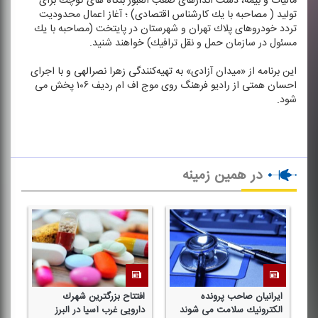
مالیات و بیمه، دست اندازهای صعب العبور بنگاه های كوچك برای
تولید ( مصاحبه با یك كارشناس اقتصادی) ؛ آغاز اعمال محدودیت
تردد خودروهای پلاك تهران و شهرستان در پایتخت (مصاحبه با یك
مسئول در سازمان حمل و نقل ترافیك) خواهند شنید.
این برنامه از «میدان آزادی» به تهیه‌كنندگی زهرا نصرالهی و با اجرای
احسان همتی از رادیو فرهنگ روی موج اف ام ردیف ۱۰۶ پخش می
شود.
در همین زمینه
ن
ایرانیان صاحب پرونده
افتتاح بزرگترین شهرك
الكترونیك سلامت می شوند
دارویی غرب آسیا در البرز